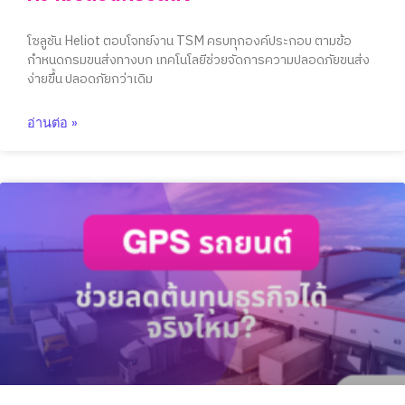
โซลูชัน Heliot ตอบโจทย์งาน TSM ครบทุกองค์ประกอบ ตามข้อ
กำหนดกรมขนส่งทางบก เทคโนโลยีช่วยจัดการความปลอดภัยขนส่ง
ง่ายขึ้น ปลอดภัยกว่าเดิม
อ่านต่อ »