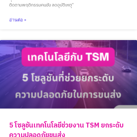
ติดตามพฤติกรรมคนขับ ลดอุบัติเหตุ”
อ่านต่อ »
5 โซลูชันเทคโนโลยีช่วยงาน TSM ยกระดับ
ความปลอดภัยขนส่ง