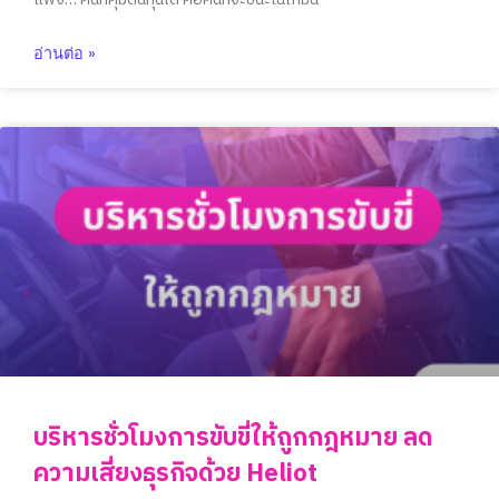
แพง… คนที่คุมต้นทุนได้ คือคนที่จะชนะในเกมนี้
อ่านต่อ »
บริหารชั่วโมงการขับขี่ให้ถูกกฎหมาย ลด
ความเสี่ยงธุรกิจด้วย Heliot