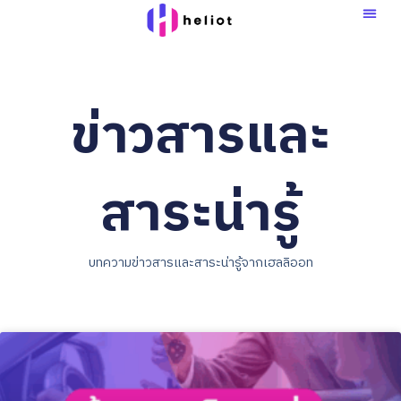
Skip
to
content
ข่าวสารและ
สาระน่ารู้
บทความข่าวสารและสาระน่ารู้จากเฮลลิออท