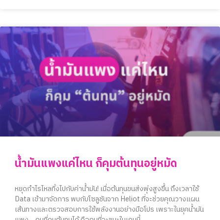
น้ำมันแพงแค่ไหน ก็คุมต้นทุนอยู่หมัด
หยุดกำไรไหลทิ้งไปกับค่าน้ำมัน! เมื่อต้นทุนขนส่งพุ่งสูงขึ้น ถึงเวลาใช้
Data เข้ามาจัดการ พบกับโซลูชันจาก Heliot ที่จะช่วยคุณวางแผน
เส้นทางและตรวจสอบการใช้พลังงานอย่างมือโปร เพราะในยุคน้ำมัน