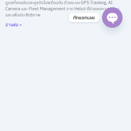
ดูแลทั้งคนขับและธุรกิจไปพร้อมกัน ด้วยระบบ GPS Tracking, AI
Camera และ Fleet Management จาก Heliot ที่ช่วยลดความเสี่ยง
และเพิ่มประสิทธิภาพ
ทักแชทเลย
Open 
อ่านต่อ »
น้ำมันแพงแค่ไหน ก็คุมต้นทุนอยู่หมัด
หยุดกำไรไหลทิ้งไปกับค่าน้ำมัน! เมื่อต้นทุนขนส่งพุ่งสูงขึ้น ถึงเวลาใช้ Data
เข้ามาจัดการ พบกับโซลูชันจาก Heliot ที่จะช่วยคุณวางแผนเส้นทางและ
ตรวจสอบการใช้พลังงานอย่างมือโปร เพราะในยุคน้ำมันแพง… คนที่คุม