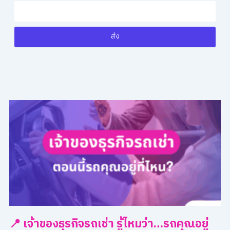
ส่ง
📍 เจ้าของธุรกิจรถเช่า รู้ไหมว่า…รถคุณอยู่