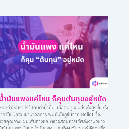
น้ำมันแพงแค่ไหน ก็คุมต้นทุนอยู่หมัด
หยุดกำไรไหลทิ้งไปกับค่าน้ำมัน! เมื่อต้นทุนขนส่งพุ่งสูงขึ้น ถึง
เวลาใช้ Data เข้ามาจัดการ พบกับโซลูชันจาก Heliot ที่จะ
ช่วยคุณวางแผนเส้นทางและตรวจสอบการใช้พลังงานอย่าง
มือโปร เพราะในยุคน้ำมันแพง… คนที่คุมต้นทุนได้ คือคนที่จะ