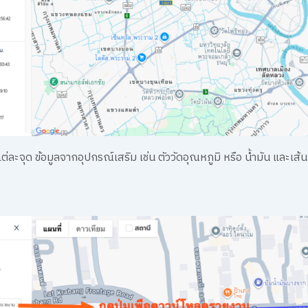
จุด ข้อมูลจากอุปกรณ์เสริม เช่น ตัววัดอุณหภูมิ หรือ น้ำมัน และเส้น