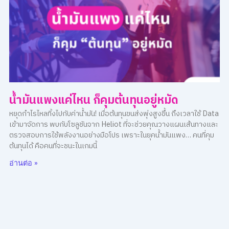
น้ำมันแพงแค่ไหน ก็คุมต้นทุนอยู่หมัด
หยุดกำไรไหลทิ้งไปกับค่าน้ำมัน! เมื่อต้นทุนขนส่งพุ่งสูงขึ้น ถึงเวลาใช้ Data
เข้ามาจัดการ พบกับโซลูชันจาก Heliot ที่จะช่วยคุณวางแผนเส้นทางและ
ตรวจสอบการใช้พลังงานอย่างมือโปร เพราะในยุคน้ำมันแพง… คนที่คุม
ต้นทุนได้ คือคนที่จะชนะในเกมนี้
อ่านต่อ »