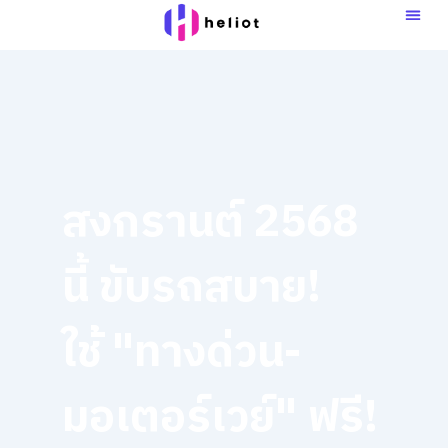
Skip
to
content
สงกรานต์ 2568
นี้ ขับรถสบาย!
ใช้ "ทางด่วน-
มอเตอร์เวย์" ฟรี!