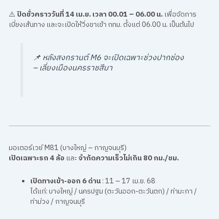
⚠️
ปิดชั่วคราววันที่ 14 เม.ย. เวลา 00.01 – 06.00 น.
เพื่อจัดการ
เบี่ยงเส้นทาง และจะเปิดให้วิ่งขาเข้า กทม. ตั้งแต่ 06.00 น. เป็นต้นไป
📌
หลังสงกรานต์ M6 จะเปิดเฉพาะช่วงปากช่อง
– เลี่ยงเมืองนครราชสีมา
มอเตอร์เวย์ M81 (บางใหญ่ – กาญจนบุรี)
เปิดเฉพาะรถ 4 ล้อ
และ
จำกัดความเร็วไม่เกิน 80 กม./ชม.
เปิดทางเข้า-ออก 6 ด่าน
: 11 – 17 เม.ย. 68
ได้แก่: บางใหญ่ / นครปฐม (ตะวันออก-ตะวันตก) / ท่ามะกา /
ท่าม่วง / กาญจนบุรี