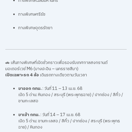
ทางพิเศษเฉลิมมหานคร
ทางพิเศษศรีรัช
ทางพิเศษอุดรรัถยา
🚗 เส้นทางพิเศษที่เปิดชั่วคราวเพื่อรองรับเทศกาลสงกรานต์
มอเตอร์เวย์ M6 (บางปะอิน – นครราชสีมา)
เปิดเฉพาะรถ 4 ล้อ
เดินรถทางเดียวตามวันเวลา
ขาออก กทม.
: วันที่ 11 – 13 เม.ย. 68
เปิด 5 ด่าน: หินกอง / สระบุรี (พระพุทธฉาย) / ปากช่อง / สีคิ้ว /
ขามทะเลสอ
ขาเข้า กทม.
: วันที่ 14 – 17 เม.ย. 68
เปิด 5 ด่าน: ขามทะเลสอ / สีคิ้ว / ปากช่อง / สระบุรี (พระพุทธ
ฉาย) / หินกอง