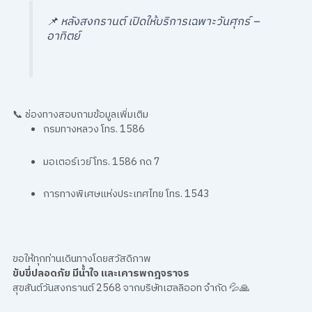
📌
หลังสงกรานต์ เปิดให้บริการเฉพาะวันศุกร์ –
อาทิตย์
📞 ช่องทางสอบถามข้อมูลเพิ่มเติม
กรมทางหลวง โทร. 1586
มอเตอร์เวย์ โทร. 1586 กด 7
การทางพิเศษแห่งประเทศไทย โทร. 1543
ขอให้ทุกท่านเดินทางโดยสวัสดิภาพ
ขับขี่ปลอดภัย มีน้ำใจ และเคารพกฎจราจร
สุขสันต์วันสงกรานต์ 2568 จากบริษัทเฮลลิออท จำกัด 💦🙏