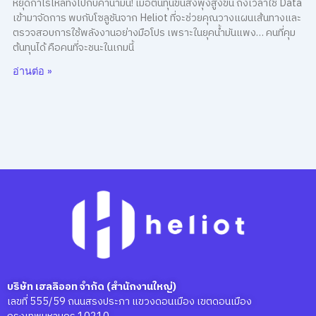
หยุดกำไรไหลทิ้งไปกับค่าน้ำมัน! เมื่อต้นทุนขนส่งพุ่งสูงขึ้น ถึงเวลาใช้ Data
เข้ามาจัดการ พบกับโซลูชันจาก Heliot ที่จะช่วยคุณวางแผนเส้นทางและ
ตรวจสอบการใช้พลังงานอย่างมือโปร เพราะในยุคน้ำมันแพง… คนที่คุม
ต้นทุนได้ คือคนที่จะชนะในเกมนี้
อ่านต่อ »
บริษัท เฮลลิออท จำกัด (สำนักงานใหญ่)
เลขที่ 555/59 ถนนสรงประภา แขวงดอนเมือง เขตดอนเมือง